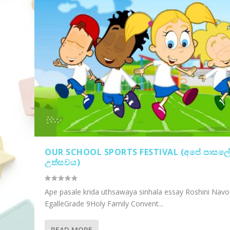
OUR SCHOOL SPORTS FESTIVAL (අපේ පාසලේ ක්
උත්සවය)
Ape pasale krida uthsawaya sinhala essay Roshini Nav
EgalleGrade 9Holy Family Convent...
READ MORE