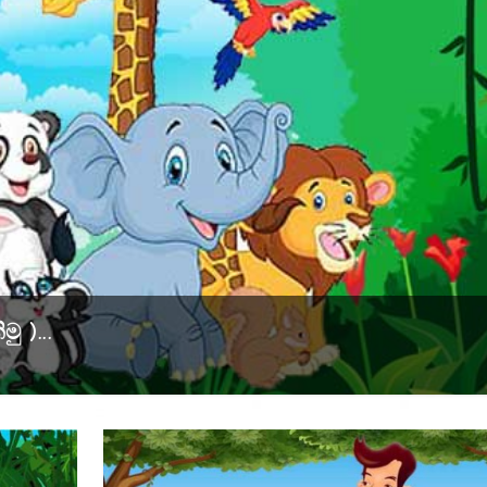
ු )...