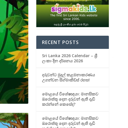
RECENT POSTS
Sri Lanka 2026 Calendar – ශ්‍රී
ලංකා දින දර්ශනය 2026
දරුවන්ට මුදල් කළමනාකරණය
උගන්වන සිග්මාකිඩ්ස් රහස!
මොළයේ විශේෂඥයා: මානසිකව
ඔරොත්තු දෙන දරුවන් ඇති දැඩි
කරන්නේ කෙසේද?
මොළයේ විශේෂඥයා: මානසිකව
ඔරොත්තු දෙන දරුවන් ඇති දැඩි