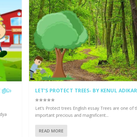
‍රීඩා
LET’S PROTECT TREES- BY KENUL ADIKAR
Let’s Protect trees English essay Trees are one of 
odya
important precious and magnificent...
READ MORE