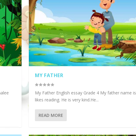
MY FATHER
malee
My Father English essay Grade 4 My father name is 
likes reading. He is very kind.He...
READ MORE
ලේ ක්‍රීඩා උත්ස...
KARI
UBLIC PROP...
ONMENT-(පරිසරය සු...