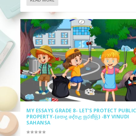
MY ESSAYS GRADE 8- LET’S PROTECT PUBLI
PROPERTY-(පොදු දේපළ සුරකිමු) -BY VINUDI
SAHANSA