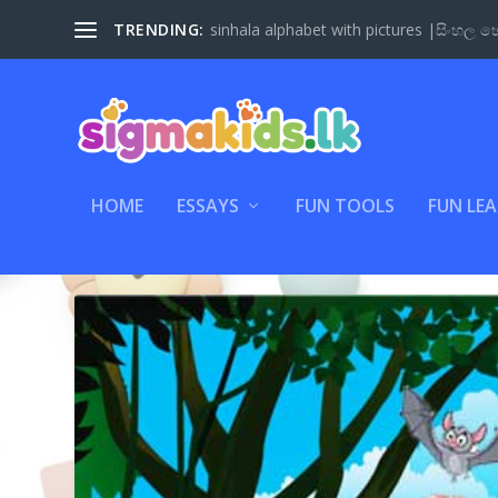
TRENDING:
sinhala alphabet with pictures |සිංහල හෝ
HOME
ESSAYS
FUN TOOLS
FUN LE
CATEGORY:
MY ESSAYS