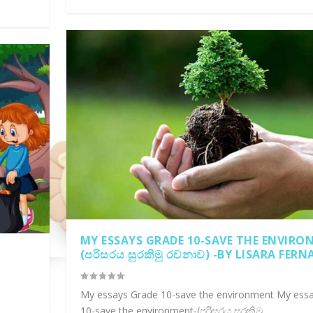
MY ESSAYS GRADE 10-SAVE THE ENVIRO
C
(පරිසරය සුරකිමු රචනාව) -BY LISARA FER
My essays Grade 10-save the environment My ess
10-save the environment-(පරිසරය සුරකිමු...