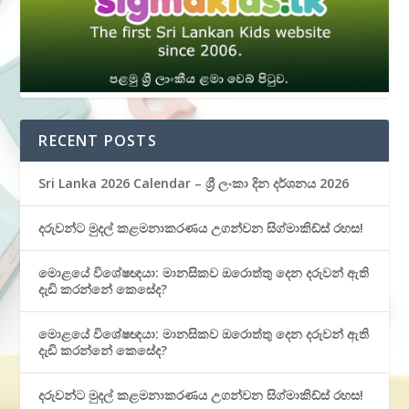
RECENT POSTS
Sri Lanka 2026 Calendar – ශ්‍රී ලංකා දින දර්ශනය 2026
දරුවන්ට මුදල් කළමනාකරණය උගන්වන සිග්මාකිඩ්ස් රහස!
මොළයේ විශේෂඥයා: මානසිකව ඔරොත්තු දෙන දරුවන් ඇති
දැඩි කරන්නේ කෙසේද?
මොළයේ විශේෂඥයා: මානසිකව ඔරොත්තු දෙන දරුවන් ඇති
දැඩි කරන්නේ කෙසේද?
දරුවන්ට මුදල් කළමනාකරණය උගන්වන සිග්මාකිඩ්ස් රහස!