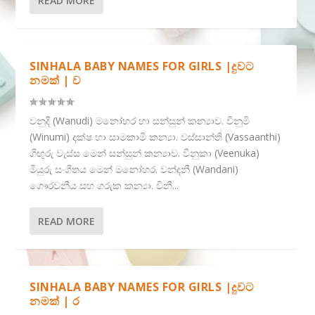
READ MORE
SINHALA BABY NAMES FOR GIRLS |දුවට
නමක් | ව
වනුදි (Wanudi) මනෝහර හා සන්සුන් කන්‍යාව. විනුමි
(Winumi) දක්ෂ හා සාමකාමී කන්‍යා. වස්සාන්ති (Vassaanthi)
ගිඟුරු වැස්ස මෙන් සන්සුන් කන්‍යාව. වීනුකා (Veenuka)
මියුරු සංගීතය මෙන් මනෝහර. වන්දනී (Wandani)
ගෞරවනීය සහ ගරුක කන්‍යා. විනී...
READ MORE
SINHALA BABY NAMES FOR GIRLS |දුවට
නමක් | ර