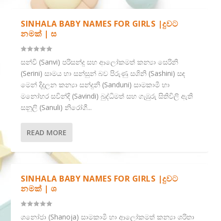
SINHALA BABY NAMES FOR GIRLS |දුවට
නමක් | ස
සන්වි (Sanvi) පරිසන්දු සහ ආලෝකමත් කන්‍යා සෙරිනි
(Serini) සාමය හා සන්සුන් බව පිරුණු සශිනි (Sashini) සඳ
මෙන් දිදුලන කන්‍යා සන්දුනි (Sanduni) සාමකාමී හා
මනෝහර සවින්දි (Savindi) බුද්ධිමත් සහ ගැඹුරු සිතිවිලි ඇති
සනූලි (Sanuli) නිරෝගී...
READ MORE
SINHALA BABY NAMES FOR GIRLS |දුවට
නමක් | ශ
ශනෝජා (Shanoja) සාමකාමී හා ආලෝකමත් කන්‍යා ශරිතා