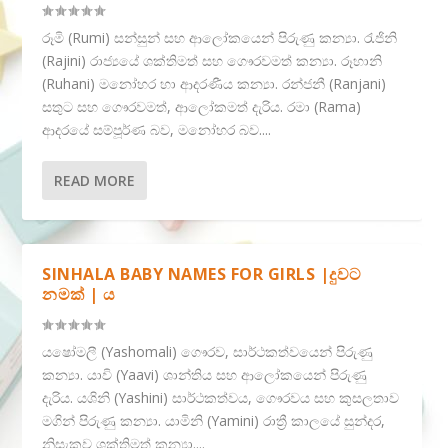
රූමි (Rumi) සන්සුන් සහ ආලෝකයෙන් පිරුණු කන්‍යා. රැජිනි
(Rajini) රාජ්‍යයේ ශක්තිමත් සහ ගෞරවමත් කන්‍යා. රූහානි
(Ruhani) මනෝහර හා ආදරණීය කන්‍යා. රන්ජනී (Ranjani)
සතුට සහ ගෞරවමත්, ආලෝකමත් දැරිය. රමා (Rama)
ආදරයේ සම්පූර්ණ බව, මනෝහර බව....
READ MORE
SINHALA BABY NAMES FOR GIRLS |දුවට
නමක් | ය
යෂෝමලී (Yashomali) ගෞරව, සාර්ථකත්වයෙන් පිරුණු
කන්‍යා. යාවි (Yaavi) ශාන්තිය සහ ආලෝකයෙන් පිරුණු
දැරිය. යශිනි (Yashini) සාර්ථකත්වය, ගෞරවය සහ කුසලතාව
මගින් පිරුණු කන්‍යා. යාමිනි (Yamini) රාත්‍රී කාලයේ සුන්දර,
නිසැකව ශක්තිමත් කන්‍යා....