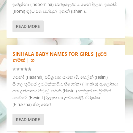
ඉන්දූමිනා (Indoomina) චන්ද්‍රාලෝකය මෙන් දිදුලන. ඉරෝමි
(Iromi) ශුද්ධ සහ සන්සුන්. ඉශානි (Ishani)...
READ MORE
SINHALA BABY NAMES FOR GIRLS |දුවට
නමක් | හ
හසන්දි (Hasandi) පවිත්‍ර සහ සාමකාමී. හෙලිනි (Helini)
සිංහල භූමියේ උරුමක්කාරිය. හිනෝකා (Hinoka) ආලෝකය
සහ උත්සාහය පිරුණු. හසිනි (Hasini) සන්සුන් හා ප්‍රීතිමත්.
හෙවින්දි (Hevindi) දිදුලන හා උත්සහශීලී. හිරුක්ෂා
(Hiruksha) හිරු මෙන්...
READ MORE