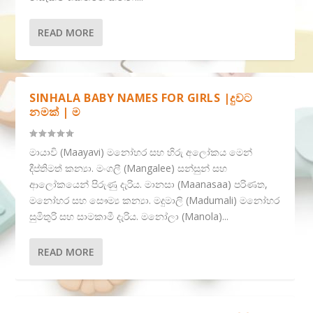
READ MORE
SINHALA BABY NAMES FOR GIRLS |දුවට
නමක් | ම
මායාවි (Maayavi) මනෝහර සහ හිරු අලෝකය මෙන්
දීප්තිමත් කන්‍යා. මංගලී (Mangalee) සන්සුන් සහ
ආලෝකයෙන් පිරුණු දැරිය. මානසා (Maanasaa) පරිණත,
මනෝහර සහ සෞම්‍ය කන්‍යා. මදුමාලි (Madumali) මනෝහර
සුමිතුරි සහ සාමකාමී දැරිය. මනෝලා (Manola)...
READ MORE