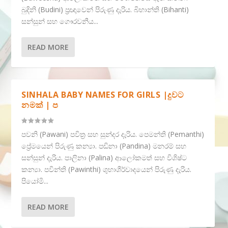
බුදිනි (Budini) ප්‍රඥාවෙන් පිරුණු දැරිය. බිභාන්ති (Bihanti)
සන්සුන් සහ ගෞරවනීය...
READ MORE
SINHALA BABY NAMES FOR GIRLS |දුවට
නමක් | ප
පවනි (Pawani) පවිත්‍ර සහ සුන්දර දැරිය. පෙමන්ති (Pemanthi)
ප්‍රේමයෙන් පිරුණු කන්‍යා. පඬිනා (Pandina) මනරම් සහ
සන්සුන් දැරිය. පාලිනා (Palina) ආලෝකමත් සහ විශිෂ්ට
කන්‍යා. පවින්ති (Pawinthi) ශුභාශීර්වාදයෙන් පිරුණු දැරිය.
පියෝමි...
READ MORE