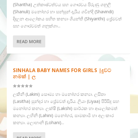
(Sharitha) උත්කෘෂ්ටත්වය සහ ගෞරවය පිරුණු ශනුලි
(Shanuli) මනෝහර හා සන්සුන් දැරිය ශවින්දි (Shavindi)
දිදුලන ආලෝකය සහිත කන්‍යා ශියන්ති (Shiyanthi) ප්‍රේමවත්
සහ ගෞරවමත් ශනුක්ශා...
READ MORE
SINHALA BABY NAMES FOR GIRLS |දුවට
නමක් | ල
ලකිනි (Lakini) සෞම්‍ය හා මනෝහර කන්‍යා. ලසිතා
(Lasitha) සුන්දර හා ප්‍රේමවත් දැරිය. ලියා (Liyaa) පිරිසිදු සහ
මනෝහර කන්‍යා. ලක්ෂී (Lakshi) සාර්ථක හා ආලෝකමත්
කන්‍යා. ලහිනි (Lahini) මනෝහර, සාමකාමී හා අලංකාර
කන්‍යා. ලොහානි (Lohani)...