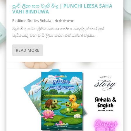
පුංචි ලීසා සහ වැහි බිංදු | PUNCHI LEESA SAHA
VAHI BINDUWA
Bedtime Stories Sinhala
|
වැසි බිංදු සමග ප්‍රීතිය සොයා ගන්නා සෙල්ලක්කාර පූස්
පැටියෙකු වන පුංචි ලීසා සමඟ එක්වන්න! වැස්ස...
READ MORE