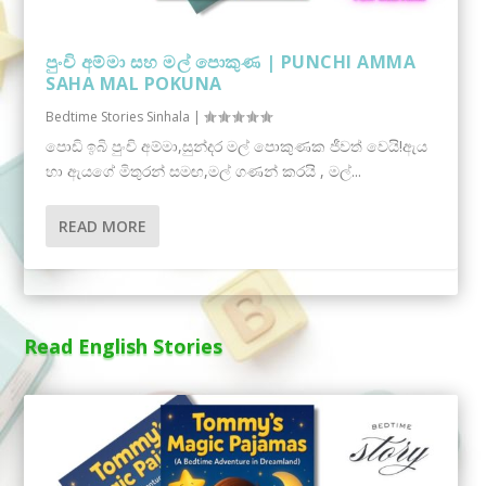
පුංචි අම්මා සහ මල් පොකුණ | PUNCHI AMMA
SAHA MAL POKUNA
Bedtime Stories Sinhala
|
පොඩි ඉබි පුංචි අම්මා,සුන්දර මල් පොකුණක ජීවත් වෙයි!ඇය
හා ඇයගේ මිතුරන් සමඟ,මල් ගණන් කරයි , මල්...
READ MORE
Read English Stories