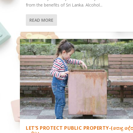
from the benefits of Sri Lanka. Alcohol...
READ MORE
LET’S PROTECT PUBLIC PROPERTY-(පොදු දේප