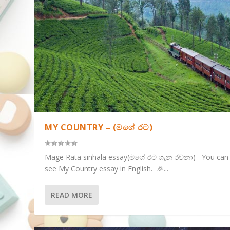
MY COUNTRY – (මගේ රට)
Mage Rata sinhala essay(මගේ රට ගැන රචනා) You can 
see My Country essay in English. 🎉...
READ MORE
IF I GET A CHANCE TO GO TO THE MO
FREE TRADE ZONE-(නිදහස් වෙළද කලාප
MEDICINAL DRINKS IMPROVE OUR HE
LET’S PROTECT PUBLIC PROPERTY-(පොද