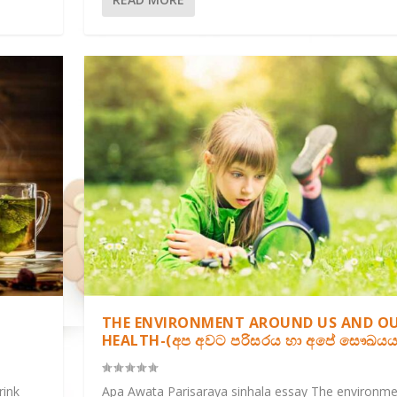
THE ENVIRONMENT AROUND US AND O
HEALTH-(අප අවට පරිසරය හා අපේ සෞඛයය
rink
Apa Awata Parisaraya sinhala essay The environm