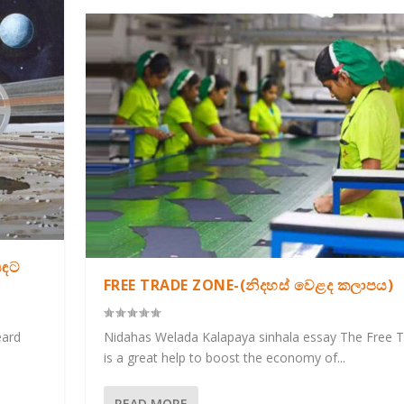
සඳට
FREE TRADE ZONE-(නිදහස් වෙළද කලාපය)
eard
Nidahas Welada Kalapaya sinhala essay The Free 
is a great help to boost the economy of...
READ MORE