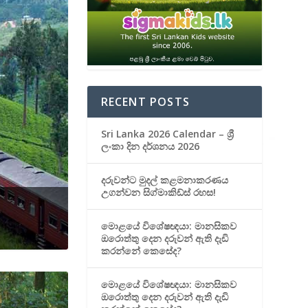
RECENT POSTS
Sri Lanka 2026 Calendar – ශ්‍රී
ලංකා දින දර්ශනය 2026
දරුවන්ට මුදල් කළමනාකරණය
උගන්වන සිග්මාකිඩ්ස් රහස!
මොළයේ විශේෂඥයා: මානසිකව
ඔරොත්තු දෙන දරුවන් ඇති දැඩි
කරන්නේ කෙසේද?
මොළයේ විශේෂඥයා: මානසිකව
ඔරොත්තු දෙන දරුවන් ඇති දැඩි