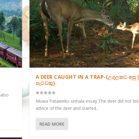
A DEER CAUGHT IN A TRAP-(උගුලකට අසු ව
පැටවකු)
also
Muwa Pataweku sinhala essay The deer did not list
advice of the deer and started...
READ MORE
ON-(සඳට යාමට මට අ...
ය)...
ALTH-(ඖෂධීය පාන අපේ...
ු දේපල රැක...