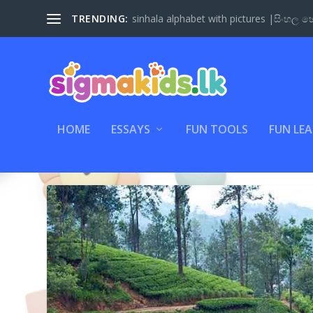
TRENDING:
sinhala alphabet with pictures |සිංහල හෝ
HOME
ESSAYS
FUN TOOLS
FUN LE
CATEGORY:
ESSAYS SINHALA