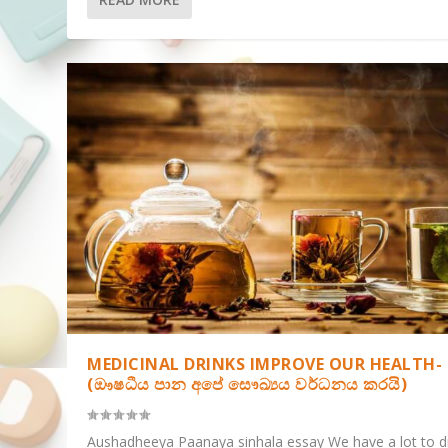
MEDICINAL DRINKS IMPROVE OUR HEALTH-
(ඖෂධීය පාන අපේ සෞඛ්‍යය වර්ධනය කරයි)
Aushadheeya Paanaya sinhala essay We have a lot to d