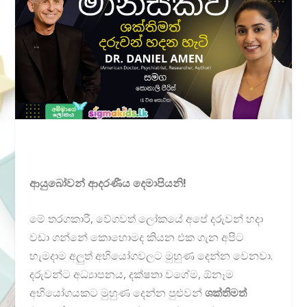
ආයුබෝවන් ආදරණීය දෙමාපියනි!
මේ තරගකාරී, වේගවත් ලෝකයේ අපේ දරුවන් හදා
වඩා ගන්නේ කොහොමද කියන එක ගැන අපිට
හැමදාම අලුත් අභියෝගවලට මුහුණ දෙන්න වෙනවා.
දරුවන්ට අධ්‍යාපනය, දක්ෂතා වගේම, ඕනෑම
අභියෝගයකට මුහුණ දෙන්න පුළුවන්
ශක්තිමත්