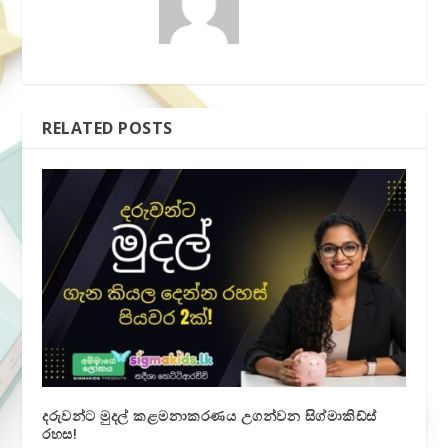
RELATED POSTS
දරුවන්ට මුදල් කළමනාකරණය උගන්වන සිග්මාකිඩ්ස්
රහස!