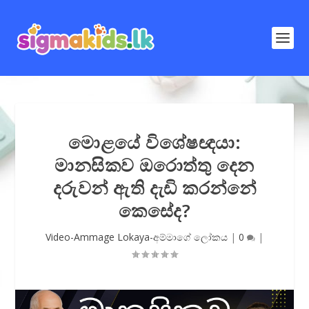
මොළයේ විශේෂඥයා:
මානසිකව ඔරොත්තු දෙන
දරුවන් ඇති දැඩි කරන්නේ
කෙසේද?
Video-Ammage Lokaya-අම්මාගේ ලෝකය
|
0
|