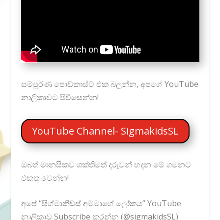
සම්පූර්ණ පොඩ්කාස්ට් එක බලන්න, අපගේ YouTube
නාලිකාවට පිවිසෙන්න!
YouTube Channel- SigmakidsSL
ඔබත් මානසිකව ශක්තිමත් දරුවන් හදන මේ ගමනට
එකතු වෙන්න!
අපේ “සිග්මාකිඩ්ස් අම්මාගේ ලෝකය” YouTube
නාලිකාව
Subscribe කරන්න
(
@sigmakidsSL
)