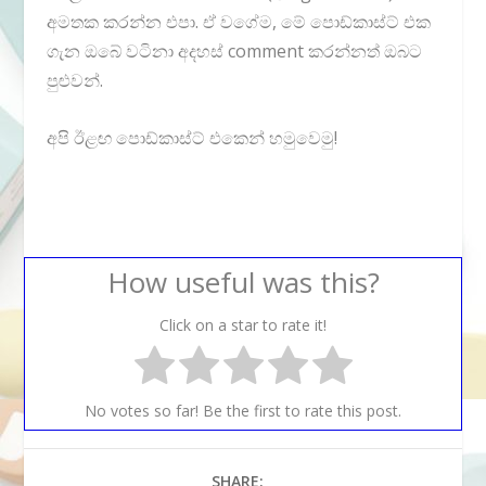
අමතක කරන්න එපා. ඒ වගේම, මේ පොඩ්කාස්ට් එක
ගැන ඔබේ වටිනා
අදහස් comment කරන්නත්
ඔබට
පුළුවන්.
අපි ඊළඟ පොඩ්කාස්ට් එකෙන් හමුවෙමු!
How useful was this?
Click on a star to rate it!
No votes so far! Be the first to rate this post.
SHARE: