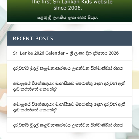
RECENT POSTS
Sri Lanka 2026 Calendar – ශ්‍රී ලංකා දින දර්ශනය 2026
දරුවන්ට මුදල් කළමනාකරණය උගන්වන සිග්මාකිඩ්ස් රහස!
මොළයේ විශේෂඥයා: මානසිකව ඔරොත්තු දෙන දරුවන් ඇති
දැඩි කරන්නේ කෙසේද?
මොළයේ විශේෂඥයා: මානසිකව ඔරොත්තු දෙන දරුවන් ඇති
දැඩි කරන්නේ කෙසේද?
දරුවන්ට මුදල් කළමනාකරණය උගන්වන සිග්මාකිඩ්ස් රහස!