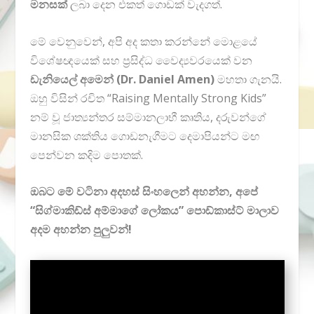
මනසක්
ලබා දෙන එකත් ගොඩක් වැදගත්.
මේ වෙනුවෙන්, අපි අද කතා කරන්නේ මොළයේ
විශේෂඥයෙක් සහ ප්‍රසිද්ධ වෛද්‍යවරයෙක් වන
ඩැනියෙල් අමෙන් (Dr. Daniel Amen)
මහතා ගැනයි.
ඔහු විසින් රචිත “Raising Mentally Strong Kids”
නම් වූ ජාත්‍යන්තර සම්මානලාභී කෘතිය, දරුවන්ගේ
මානසික ශක්තිය ගොඩනැගීමට දෙමාපියන්ට මඟ
පෙන්වන කදිම පොතක්.
ඔබට මේ වටිනා අදහස් සිංහලෙන් අහන්න, අපේ
“සිග්මාකිඩ්ස් අම්මාගේ ලෝකය” පොඩ්කාස්ට් මාලාව
අදම අහන්න පුලුවන්!