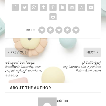
RATE:
PREVIOUS
NEXT
මොළයේ විශේෂඥයා:
දරුවන්ට මුදල්
මානසිකව ඔරොත්තු දෙන
කළමනාකරණය උගන්වන
දරුවන් ඇති දැඩි කරන්නේ
සිග්මාකිඩ්ස් රහස!
කෙසේද?
ABOUT THE AUTHOR
admin