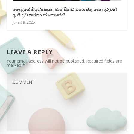
මොළයේ විශේෂඥයා: මානසිකව ඔරොත්තු දෙන දරුවන්
ඇති දැඩි කරන්නේ කෙසේද?
June 29, 2025
LEAVE A REPLY
Your email address will not be published.
Required fields are
marked
*