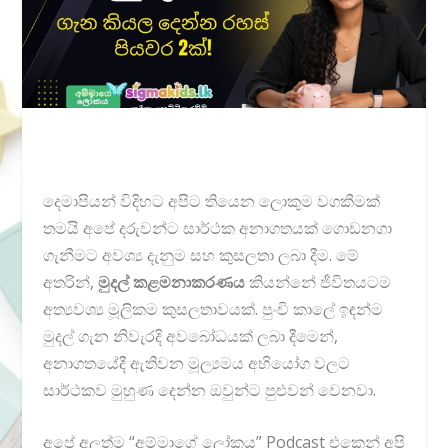
දෙමාපියන් විදිහට අපිට තියෙන ලොකුම වගකීමක්
තමයි අපේ දරුවන්ට සාර්ථක අනාගතයක් ගොඩනගා
ගැනීමට අවශ්‍ය දැනුම සහ කුසලතා ලබා දීම. මේ
අතරින්,
මුදල් කළමනාකරණය
කියන්නේ ජීවිතයටම
අත්‍යවශ්‍ය මූලිකම කුසලතාවයක්. පුංචි කාලේ ඉඳන්ම
මුදල් ගැන නිවැරදි අවබෝධයක් ලබා දීමෙන්,
අනාගතයේදී ඇතිවන මූල්‍යමය අභියෝග වලට
සාර්ථකව මුහුණ දෙන්න ඔවුන්ට පුළුවන් වෙනවා.
අපේ අලුත්ම “අම්මාගේ ලෝකය” Podcast එකෙන් අපි