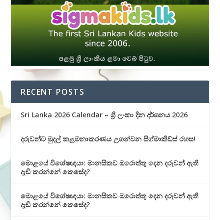
RECENT POSTS
Sri Lanka 2026 Calendar – ශ්‍රී ලංකා දින දර්ශනය 2026
දරුවන්ට මුදල් කළමනාකරණය උගන්වන සිග්මාකිඩ්ස් රහස!
මොළයේ විශේෂඥයා: මානසිකව ඔරොත්තු දෙන දරුවන් ඇති
දැඩි කරන්නේ කෙසේද?
මොළයේ විශේෂඥයා: මානසිකව ඔරොත්තු දෙන දරුවන් ඇති
දැඩි කරන්නේ කෙසේද?