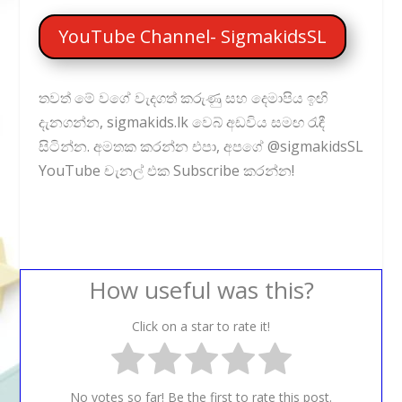
YouTube Channel- SigmakidsSL
තවත් මේ වගේ වැදගත් කරුණු සහ දෙමාපිය ඉඟි
දැනගන්න, sigmakids.lk වෙබ් අඩවිය සමඟ රැඳී
සිටින්න. අමතක කරන්න එපා, අපගේ @sigmakidsSL
YouTube චැනල් එක Subscribe කරන්න!
How useful was this?
Click on a star to rate it!
No votes so far! Be the first to rate this post.