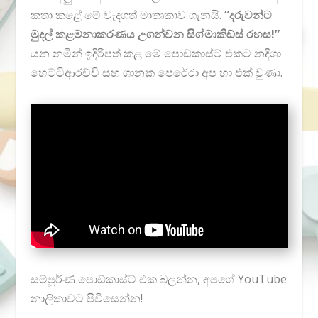
කතා කළේ මේ වැදගත් මාතෘකාව ගැනයි.
“දරුවන්ට
මුදල් කළමනාකරණය උගන්වන සිග්මාකිඩ්ස් රහස!”
යන නමින් ඉදිරිපත් කළ මේ පොඩ්කාස්ට් එකට නදීශා
හෙට්ටිආරච්චි සහ ශානක පෙරේරා අප හා එක් වුණා.
සම්පූර්ණ පොඩ්කාස්ට් එක බලන්න, අපගේ YouTube
නාලිකාවට පිවිසෙන්න!