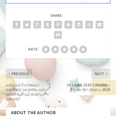
SHARE:
RATE:
PREVIOUS
NEXT
මොළයේ විශේෂඥයා:
Sri Lanka 2026 Calendar –
මානසිකව ඔරොත්තු දෙන
ශ්‍රී ලංකා දින දර්ශනය 2026
දරුවන් ඇති දැඩි කරන්නේ
කෙසේද?
ABOUT THE AUTHOR