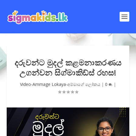
දරුවන්ට මුදල් කළමනාකරණය
උගන්වන සිග්මාකිඩ්ස් රහස!
Video-Ammage Lokaya-අම්මාගේ ලෝකය
|
0
|